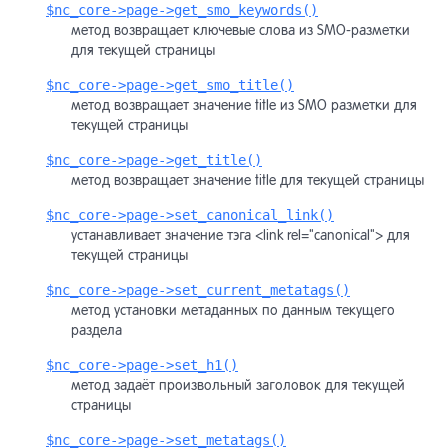
$nc_core->page->get_smo_keywords()
метод возвращает ключевые слова из SMO-разметки
для текущей страницы
$nc_core->page->get_smo_title()
метод возвращает значение title из SMO разметки для
текущей страницы
$nc_core->page->get_title()
метод возвращает значение title для текущей страницы
$nc_core->page->set_canonical_link()
устанавливает значение тэга <link rel="canonical"> для
текущей страницы
$nc_core->page->set_current_metatags()
метод установки метаданных по данным текущего
раздела
$nc_core->page->set_h1()
метод задаёт произвольный заголовок для текущей
страницы
$nc_core->page->set_metatags()