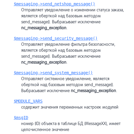
$messaging->send_netshop_message()
Отправляет уведомление о изменении статуса заказа,
является оберткой над базовым методом
send_message(). Выбрасывает исключение
nc_messaging_exception
.
$messaging->send_security_message()
Отправляет уведомление фильтра безопасности,
является оберткой над базовым методом
send_message(). Выбрасывает исключение
nc_messaging_exception
.
$messaging->send_system_message()
Отправляет системное уведомление, является
оберткой над базовым методом send_message().
Выбрасывает исключение
nc_messaging_exception
.
$MODULE_VARS
содержит значения переменных настроек модулей
$msgID
номер (ID) объекта в таблице БД (MessageXX), имеет
целочисленное значение