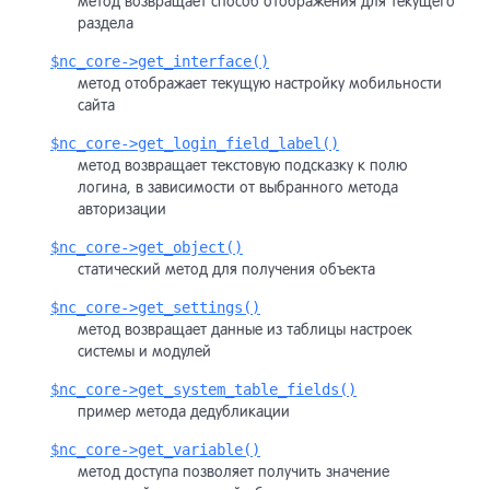
метод возвращает способ отображения для текущего
раздела
$nc_core->get_interface()
метод отображает текущую настройку мобильности
сайта
$nc_core->get_login_field_label()
метод возвращает текстовую подсказку к полю
логина, в зависимости от выбранного метода
авторизации
$nc_core->get_object()
статический метод для получения объекта
$nc_core->get_settings()
метод возвращает данные из таблицы настроек
системы и модулей
$nc_core->get_system_table_fields()
пример метода дедубликации
$nc_core->get_variable()
метод доступа позволяет получить значение