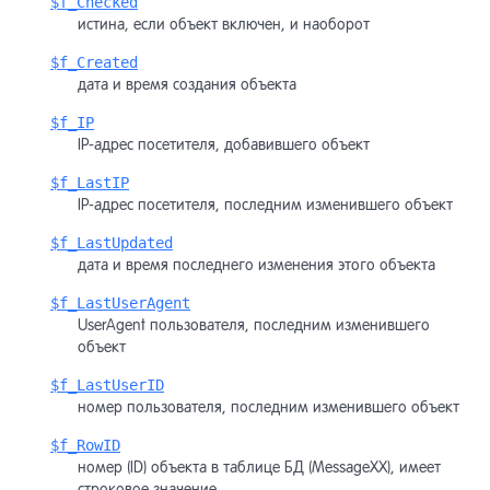
$f_Checked
истина, если объект включен, и наоборот
$f_Created
дата и время создания объекта
$f_IP
IP-адрес посетителя, добавившего объект
$f_LastIP
IP-адрес посетителя, последним изменившего объект
$f_LastUpdated
дата и время последнего изменения этого объекта
$f_LastUserAgent
UserAgent пользователя, последним изменившего
объект
$f_LastUserID
номер пользователя, последним изменившего объект
$f_RowID
номер (ID) объекта в таблице БД (MessageXX), имеет
строковое значение