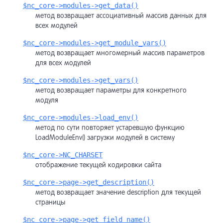
$nc_core->modules->get_data()
метод возвращает ассоциативный массив данных для
всех модулей
$nc_core->modules->get_module_vars()
метод возвращает многомерный массив параметров
для всех модулей
$nc_core->modules->get_vars()
метод возвращает параметры для конкретного
модуля
$nc_core->modules->load_env()
метод по сути повторяет устаревшую функцию
LoadModuleEnv() загрузки модулей в систему
$nc_core->NC_CHARSET
отображение текущей кодировки сайта
$nc_core->page->get_description()
метод возвращает значение description для текущей
страницы
$nc_core->page->get_field_name()