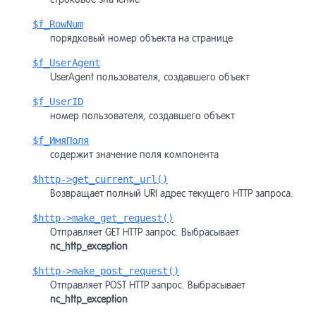
$f_RowNum
порядковый номер объекта на странице
$f_UserAgent
UserAgent пользователя, создавшего объект
$f_UserID
номер пользователя, создавшего объект
$f_ИмяПоля
содержит значение поля компонента
$http->get_current_url()
Возвращает полный URI адрес текущего HTTP запроса.
$http->make_get_request()
Отправляет GET HTTP запрос. Выбрасывает
nc_http_exception
$http->make_post_request()
Отправляет POST HTTP запрос. Выбрасывает
nc_http_exception