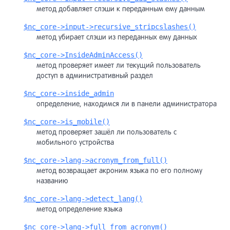
метод добавляет слэши к переданным ему данным
$nc_core->input->recursive_stripcslashes()
метод убирает слэши из переданных ему данных
$nc_core->InsideAdminAccess()
метод проверяет имеет ли текущий пользователь
доступ в административный раздел
$nc_core->inside_admin
определение, находимся ли в панели администратора
$nc_core->is_mobile()
метод проверяет зашёл ли пользователь с
мобильного устройства
$nc_core->lang->acronym_from_full()
метод возвращает акроним языка по его полному
названию
$nc_core->lang->detect_lang()
метод определение языка
$nc_core->lang->full_from_acronym()