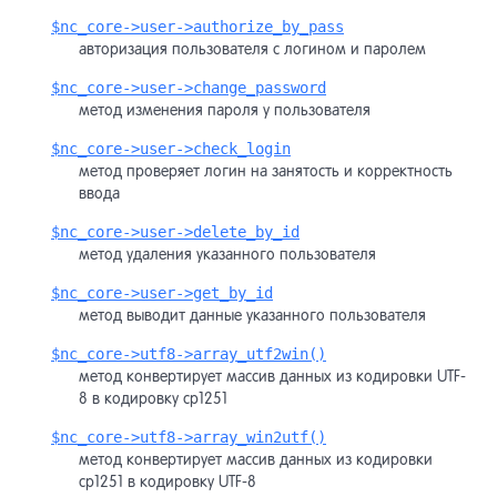
$nc_core->user->authorize_by_pass
авторизация пользователя с логином и паролем
$nc_core->user->change_password
метод изменения пароля у пользователя
$nc_core->user->check_login
метод проверяет логин на занятость и корректность
ввода
$nc_core->user->delete_by_id
метод удаления указанного пользователя
$nc_core->user->get_by_id
метод выводит данные указанного пользователя
$nc_core->utf8->array_utf2win()
метод конвертирует массив данных из кодировки UTF-
8 в кодировку cp1251
$nc_core->utf8->array_win2utf()
метод конвертирует массив данных из кодировки
cp1251 в кодировку UTF-8