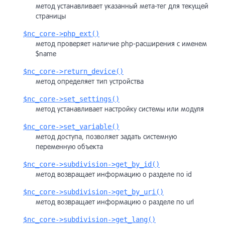
метод устанавливает указанный мета-тег для текущей
страницы
$nc_core->php_ext()
метод проверяет наличие php-расширения с именем
$name
$nc_core->return_device()
метод определяет тип устройства
$nc_core->set_settings()
метод устанавливает настройку системы или модуля
$nc_core->set_variable()
метод доступа, позволяет задать системную
переменную объекта
$nc_core->subdivision->get_by_id()
метод возвращает информацию о разделе по id
$nc_core->subdivision->get_by_uri()
метод возвращает информацию о разделе по url
$nc_core->subdivision->get_lang()