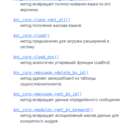
метод возвращает полное название языка по его
акрониму
$nc_core->lang->get_all()
метод получения массива языков
$nc_core->load()
метод предназначен для загрузки расширений в
систему
$nc_core->load_env()
метод аналогичен устаревшей функции LoadEnv()
$nc_core->message->delete_by_id()
метод удаляет запись(объект) из таблицы
сущности(компонента)
$nc_core->message->get_by_id()
метод возвращает данные определённого сообщения
$nc_core->modules->get_by_keyword()
метод возвращает ассоциативный массив данных для
конкретного модуля