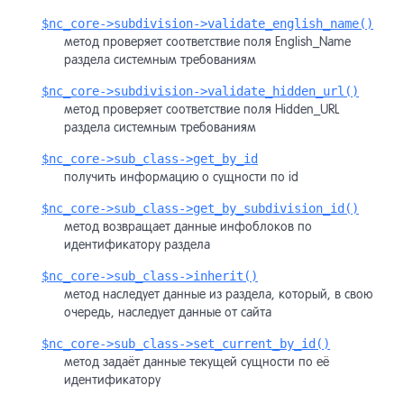
$nc_core->subdivision->validate_english_name()
метод проверяет соответствие поля English_Name
раздела системным требованиям
$nc_core->subdivision->validate_hidden_url()
метод проверяет соответствие поля Hidden_URL
раздела системным требованиям
$nc_core->sub_class->get_by_id
получить информацию о сущности по id
$nc_core->sub_class->get_by_subdivision_id()
метод возвращает данные инфоблоков по
идентификатору раздела
$nc_core->sub_class->inherit()
метод наследует данные из раздела, который, в свою
очередь, наследует данные от сайта
$nc_core->sub_class->set_current_by_id()
метод задаёт данные текущей сущности по её
идентификатору