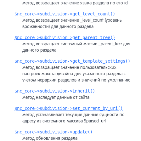
метод возвращает значение языка раздела по его id
$nc_core->subdivision->get_level_count()
метод возвращает значение _level_count (уровень
вроженности) для данного раздела
$nc_core->subdivision->get_parent_tree()
метод возвращает системный массив _parent_tree для
данного раздела
$nc_core->subdivision->get_template_settings()
метод возвращает значение пользовательских
настроек макета дизайна для указанного раздела с
учётом иерархии разделов и значений по умолчанию
$nc_core->subdivision->inherit()
метод наследует данные от сайта
$nc_core->subdivision->set_current_by_uri()
метод устанавливает текущие данные сущности по
адресу из системного массива $parsed_url
$nc_core->subdivision->update()
метод обновления раздела