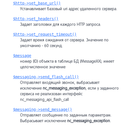
$http->set_base_url()
Устанавливает базовый uri адрес удаленного сервера.
$http->set_headers()
Задает заголовки для каждого HTTP запроса.
$http->set_request_timeout()
Задает время ожидания от сервера. Значение по
умолчанию - 60 секунд.
$message
номер (ID) объекта в таблице БД (MessageXX), имеет
целочисленное значение
$messaging->send_flash_call()
Отправляет входящий звонок, выбрасывает
исключение
nc_messaging_exception
, если у заданного
сервиса не реализован интерфейс
nc_messaging_api_flash_call
$messaging->send_message()
Отправляет сообщение по заданным параметрам.
Выбрасывает исключение
nc_messaging_exception
.