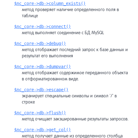
$nc_core->db->column_exists()
метод проверяет наличие определенного поля в
таблице
$nc_core->db->connect()
метод выполняет соединение с БД MySQL
$nc_core->db->debug()
метод отображает последний запрос к базе данных и
результат его выполнения
$nc_core->db->dumpvar()
метод отображает содержимое переданного объекта
в отформатированном виде.
$nc_core->db->escape()
экранирует специальные символы и символ '/' в
строке
$nc_core->db->flush()
метод очищает закэшированные результаты запросов.
$nc_core->db->get_col()
метод получает данные из определенного столбца