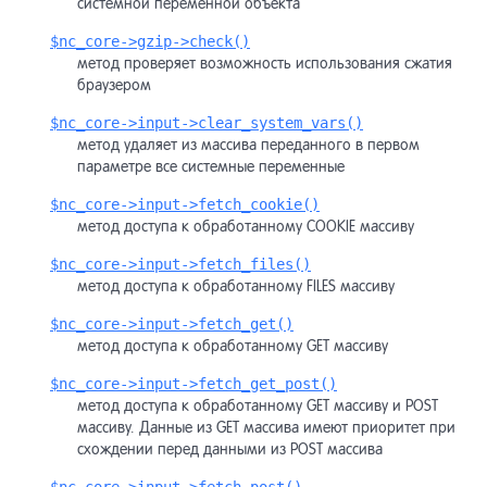
системной переменной объекта
$nc_core->gzip->check()
метод проверяет возможность использования сжатия
браузером
$nc_core->input->clear_system_vars()
метод удаляет из массива переданного в первом
параметре все системные переменные
$nc_core->input->fetch_cookie()
метод доступа к обработанному COOKIE массиву
$nc_core->input->fetch_files()
метод доступа к обработанному FILES массиву
$nc_core->input->fetch_get()
метод доступа к обработанному GET массиву
$nc_core->input->fetch_get_post()
метод доступа к обработанному GET массиву и POST
массиву. Данные из GET массива имеют приоритет при
схождении перед данными из POST массива