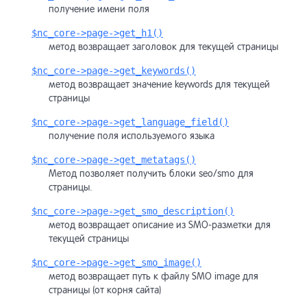
получение имени поля
$nc_core->page->get_h1()
метод возвращает заголовок для текущей страницы
$nc_core->page->get_keywords()
метод возвращает значение keywords для текущей
страницы
$nc_core->page->get_language_field()
получение поля используемого языка
$nc_core->page->get_metatags()
Метод позволяет получить блоки seo/smo для
страницы.
$nc_core->page->get_smo_description()
метод возвращает описание из SMO-разметки для
текущей страницы
$nc_core->page->get_smo_image()
метод возвращает путь к файлу SMO image для
страницы (от корня сайта)