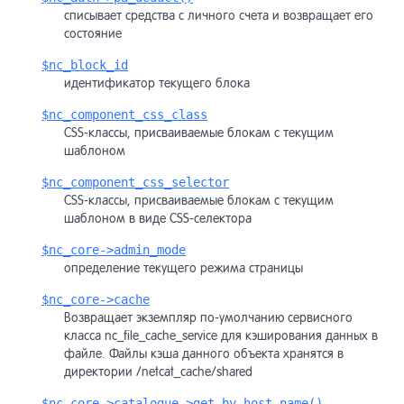
списывает средства с личного счета и возвращает его
состояние
$nc_block_id
идентификатор текущего блока
$nc_component_css_class
CSS-классы, присваиваемые блокам с текущим
шаблоном
$nc_component_css_selector
CSS-классы, присваиваемые блокам с текущим
шаблоном в виде CSS-селектора
$nc_core->admin_mode
определение текущего режима страницы
$nc_core->cache
Возвращает экземпляр по-умолчанию сервисного
класса nc_file_cache_service для кэширования данных в
файле. Файлы кэша данного объекта хранятся в
директории /netcat_cache/shared
$nc_core->catalogue->get_by_host_name()