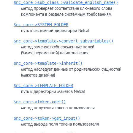
$nc_core->sub_class->validate_english_name()
метод проверяет соответствие ключевого слова
компонента в разделе системным требованиям
$nc_core->SYSTEM_FOLDER
путь к системной директории Netcat
$nc_core->template->convert_subvariables()
метод заменяет субпеременные полей
(%имя_переменной) на их значения
$nc_core->template->inherit()
метод наследует данные от родительских сущностей
(макетов дизайна)
$nc_core->TEMPLATE_FOLDER
путь к директории макетов Netcat
$nc_core->token->get()
метод получения токена пользователя
$nc_core->token->get_input()
метод вывода поля токена пользователя