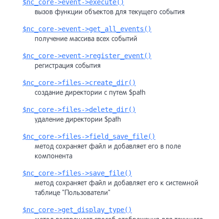
$nc_core->event->execute()
вызов функции объектов для текущего события
$nc_core->event->get_all_events()
получение массива всех событий
$nc_core->event->register_event()
регистрация события
$nc_core->files->create_dir()
создание директории с путем $path
$nc_core->files->delete_dir()
удаление директории $path
$nc_core->files->field_save_file()
метод сохраняет файл и добавляет его в поле
компонента
$nc_core->files->save_file()
метод сохраняет файл и добавляет его к системной
таблице "Пользователи"
$nc_core->get_display_type()