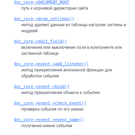
$nc_core->DOCUMENT_ROOT
путь к корневой директории сайта
$nc_core->drop_settings()
метод удаляет данные из таблицы настроек системы и
модулей
$nc_core->edit_field()
включение или выключение поля в компоненте или
системной таблице
$nc_core->event->add_listener()
метод прикрепления анонимной функции для
обработки события
$nc_core->event->bind()
метод прикрепления объекта к событию
$nc_core->event->check_event()
проверка события по его имени
$nc_core->event->event_name()
получение имени события