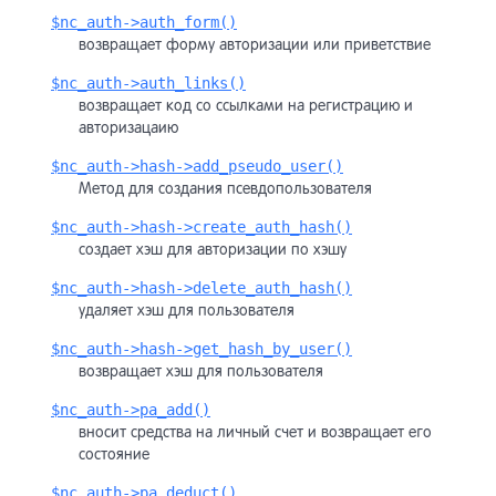
$nc_auth->auth_form()
возвращает форму авторизации или приветствие
$nc_auth->auth_links()
возвращает код со ссылками на регистрацию и
авторизацаию
$nc_auth->hash->add_pseudo_user()
Метод для создания псевдопользователя
$nc_auth->hash->create_auth_hash()
создает хэш для авторизации по хэшу
$nc_auth->hash->delete_auth_hash()
удаляет хэш для пользователя
$nc_auth->hash->get_hash_by_user()
возвращает хэш для пользователя
$nc_auth->pa_add()
вносит средства на личный счет и возвращает его
состояние
$nc_auth->pa_deduct()