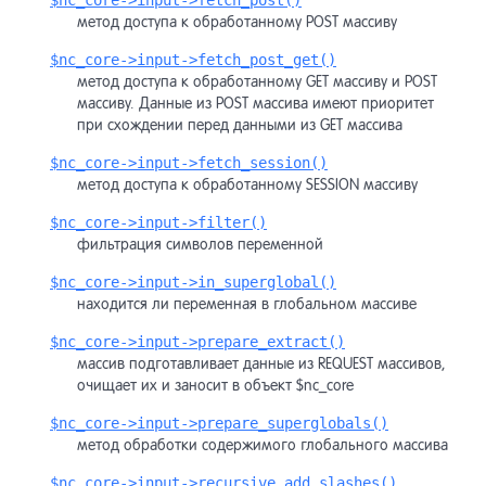
$nc_core->input->fetch_post()
метод доступа к обработанному POST массиву
$nc_core->input->fetch_post_get()
метод доступа к обработанному GET массиву и POST
массиву. Данные из POST массива имеют приоритет
при схождении перед данными из GET массива
$nc_core->input->fetch_session()
метод доступа к обработанному SESSION массиву
$nc_core->input->filter()
фильтрация символов переменной
$nc_core->input->in_superglobal()
находится ли переменная в глобальном массиве
$nc_core->input->prepare_extract()
массив подготавливает данные из REQUEST массивов,
очищает их и заносит в объект $nc_core
$nc_core->input->prepare_superglobals()
метод обработки содержимого глобального массива
$nc_core->input->recursive_add_slashes()