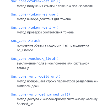
$nc_core->token->get_url()
метод получения ссылки с токеном пользователя
$nc_core->token->is_use()
метод выбора действия для токена
$nc_core->token->verify()
метод проверки соответствия токена
$nc_core->trash
получение объекта сущности Trash расширения
nc_Essence
$nc_core->uncheck_field()
выключение поля в компоненте или системной
таблице
$nc_core->url->build_url()
метод возвращает строку параметров разделёнными
амперсандами
$nc_core->url->get_parsed_url()
метод доступа к многомерному системному массиву
$parsed_url