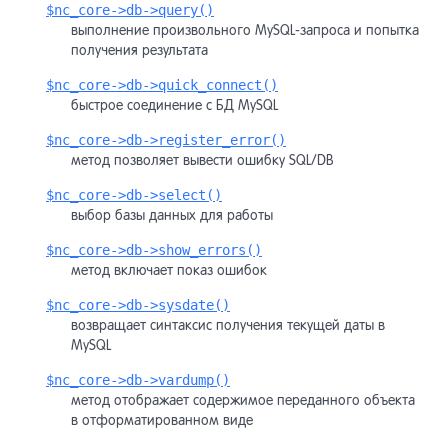
$nc_core->db->query()
выполнение произвольного MySQL-запроса и попытка
получения результата
$nc_core->db->quick_connect()
быстрое соединение с БД MySQL
$nc_core->db->register_error()
метод позволяет вывести ошибку SQL/DB
$nc_core->db->select()
выбор базы данных для работы
$nc_core->db->show_errors()
метод включает показ ошибок
$nc_core->db->sysdate()
возвращает синтаксис получения текущей даты в
MySQL
$nc_core->db->vardump()
метод отображает содержимое переданного объекта
в отформатированном виде