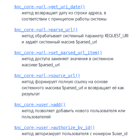
$nc_core->url->get_uri_date()
метод возвращает дату из строки адреса, в
соответствии с принципом работы системы
$nc_core->url->parse_url()
метод обрабатывает системный параметр REQUEST_URI
и задаёт системный массив $parsed_url
$nc_core->url->set_parsed_url_item()
метод доступа заменяет значения в системном
массиве $parsed_url
$nc_core->url->source_url()
метод формирует полную ссылку на основе
системного массива $parsed_url и возвращает её как
результат
$nc_core->user->add()
метод позволяет добавить нового пользователя или
пользователей
$nc_core->user->authorize_by_id()
метод авторизирует пользователя с номером $user_id