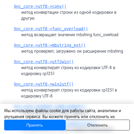
$nc_core->utf8->conv()
метод конвертации строки из одной кодировки в
другую
$nc_core->utf8->func_overload()
метод возвращает значение mbstring.func_overload
$nc_core->utf8->mbstring_ext()
метод проверяет, загружено ли расширение mbstring
$nc_core->utf8->utf2win()
метод конвертирует строку из кодировки UTF-8 в
кодировку cp1251
$nc_core->utf8->win2utf()
метод конвертирует строку из кодировки cp1251 в
кодировку UTF-8
$nc_core->widget->add_widget()
Мы используем файлы cookie для работы сайта, аналитики и
метод добавления нового виджета
улучшения сервиса. Вы можете принять или отклонить их.
$nc_core->widget->add_widgetclass()
Принять
Отклонить
метод добавления нового виджета-компонента