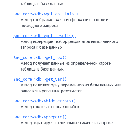
таблицы в базе данных
$nc_core->db->get_col_info()
метод отображает мета-информацию о поле из
последнего запроса.
$nc_core->db->get_results()
метод возвращает набор результатов выполненного
запроса к базе данных
$nc_core->db->get_row()
метод получает данные из определенной строки
таблицы в базе данных
$nc_core->db->get_var()
метод получает одну переменную из базы данных или
ранее кэшированных результатов
$nc_core->db->hide_errors()
метод отключает показ ошибок
$nc_core->db->prepare()
метод экранирует специальные символы в строке