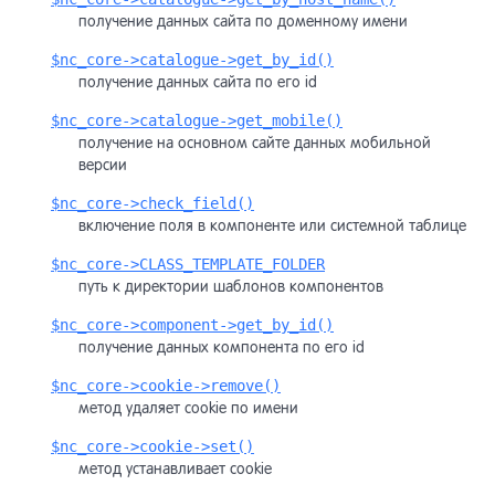
получение данных сайта по доменному имени
$nc_core->catalogue->get_by_id()
получение данных сайта по его id
$nc_core->catalogue->get_mobile()
получение на основном сайте данных мобильной
версии
$nc_core->check_field()
включение поля в компоненте или системной таблице
$nc_core->CLASS_TEMPLATE_FOLDER
путь к директории шаблонов компонентов
$nc_core->component->get_by_id()
получение данных компонента по его id
$nc_core->cookie->remove()
метод удаляет cookie по имени
$nc_core->cookie->set()
метод устанавливает cookie