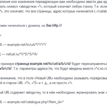
вления или изменения переадресации вам необходимо ввести два адр
ать символ «звездочка» «*», который означает любую строку. Т.е. если
лизаторы текста
аз
/*», это означает, что все страницы, адрес которых начинается с «/cat
ен данными (Netcat 5.9 и
ректировщики запросов
лжен начинаться с домена, но
без http://
рше)
:
ключение других поисковых
порт товаров в маркетплейсы
тем
L — example.net/to/url/*/*/*/*/
рузка в Яндекс.Маркет в
ение проблем с поиском
 — netcat.ru/*1/*2/*3/*4/
мате YML
м примере
страница example.net/to/url/a/b/c/d/
будет перенаправлятьс
ение проблем с
ссы расчёта доставки
a/b/c/d/
. Т.е. параметры адреса (те, что будут введены вместо «*») из
ексированием
 внимание, что в поле «Новый URL» необходимо указывать порядков
авочник API
авочник API
 в старом URL: «*1», «*2» и т. д., а не просто «*».
ый URL содержит звёздочку, то в нём необходимо экранировать знак «
хив] Переход c версии 5.2 на
L — example.net/catalogue.php\?item_id=*