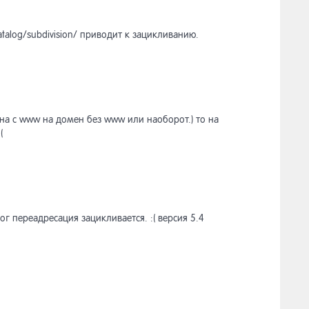
alog/subdivision/ приводит к зацикливанию.
ена с www на домен без www или наоборот.) то на
(
ог переадресация зацикливается. :( версия 5.4