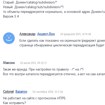
Старый: Домен/catalog/subdivision/*
Новый: Домен/catalog/sub/subdivision/*1
то объекты переадресуются нормально, а основной адрес Домен/cat
Версия 5.4
Александр
Акцент-Дон
24 февраля 2015, 14:19:48
Если сделать как показано на скриншоте (редирект дом
странице обнаружена циклическая переадресация будет 
Максим
03 июля 2015, 09:52:17
Такая же ерунда. При настройке по правилу - /* на /*1
Все что внутри каталога переадресуется отлично, а вот на сам катал
Colonel
Bazanov
03 сентября 2018, 13:11:36
Не работает на сайте с протоколом HTTPS.
Как исправить?