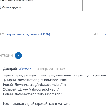
4.2
Управление задачами (CRON)
4.4
Ст
нтарии
7
Дмитрий
Life-work
18 ноября 2014, 13:46:25
задачу переадресации одного раздела каталога приходится решать
1)Старый: Домен/catalog/subdivision/*.html
Новый: Домен/catalog/sub/subdivision/*.html
2)Старый: Домен/catalog/subdivision/
Новый: Домен/catalog/sub/subdivision/
Если пытаться одной строкой, как в мануале