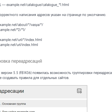
 — example.net/catalogue/catalogue_*1.html
хив] Интернет-магазин <5.3
орректного написания адресов указан на странице по умолчанию.
хив] Обмен данными (до
ии Netcat 5.9)
xample.net/about/*/vasya/*/
ample.net/*2/*1/
хив] Виджеты интернет-
азина
xample.net/url/*/index.html
ample.net/url/index.html
ровка переадресаций
с версии 5.5 (FB1436) появилась возможность группировки переадре
е создавать правила для отдельных сайтов.