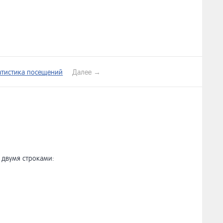
атистика посещений
Далее →
 двумя строками: