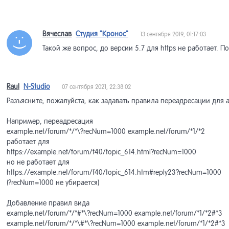
Вячеслав
Студия "Кронос"
13 сентября 2019, 01:17:03
Такой же вопрос, до версии 5.7 для https не работает. П
Raul
N-Studio
07 сентября 2021, 22:38:02
Разъясните, пожалуйста, как задавать правила переадресации для а
Например, переадресация
example.net/forum/*/*\?recNum=1000 example.net/forum/*1/*2
работает для
https://example.net/forum/f40/topic_614.html?recNum=1000
но не работает для
https://example.net/forum/f40/topic_614.htm#reply23?recNum=1000
(?recNum=1000 не убирается)
Добавление правил вида
example.net/forum/*/*#*\?recNum=1000 example.net/forum/*1/*2#*3
example.net/forum/*/*\#*\?recNum=1000 example.net/forum/*1/*2#*3