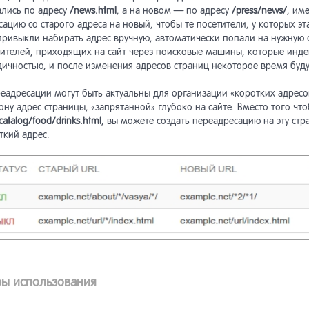
ширенная форма поиска
уктура таблиц
зья-Враги
актирование заказов
ались по адресу
/news.html
, а на новом — по адресу
/press/news/
, им
ацию со старого адреса на новый, чтобы те посетители, у которых эт
привыкли набирать адрес вручную, автоматически попали на нужную 
од результатов поиска
норазовая рассылка
кции модуля и константы
тистика
тителей, приходящих на сайт через поисковые машины, которые индек
дичностью, и после изменения адресов страниц некоторое время буду
лизация списка подсказок
тистика рассылок
ный счет
поненты товаров
еадресации могут быть актуальны для организации «коротких адресов
ну адрес страницы, «запрятанной» глубоко на сайте. Вместо того чт
catalog/food/drinks.html
, вы можете создать переадресацию на эту стр
ширенные настройки
тройки модуля
инистративная часть модуля
ианты товаров
ткий адрес.
тупы на рассылку и
работка расширений модуля
ссы и функции модуля
лекции объектов
начение прав
ор архитектуры модуля
еграция с модулем «Форум»
авочник API
ьтр товаров
аботчики документов
местимость с предыдущими
ски товаров
личных типов
сиями
ы использования
стовые фильтры
ссы модуля
зина