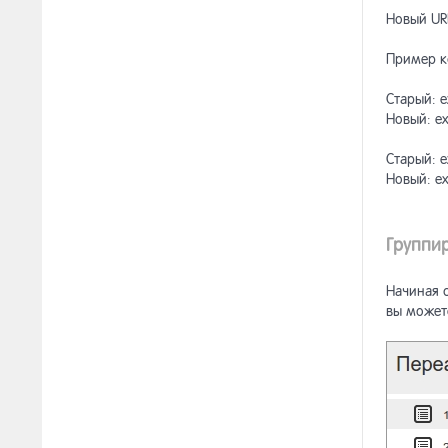
Новый URL
[ар
13.8.28
Пример к
[ар
13.8.29
верс
Старый: e
Новый: ex
[ар
13.8.30
маг
Старый: e
Новый: ex
Группи
Начиная 
вы может