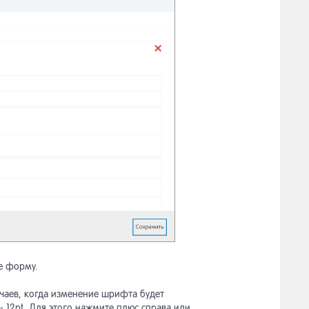
е форму.
учаев, когда изменение шрифта будет
 - 12pt. Для этого нажмите плюс справа или