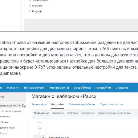
хив] Интернет-магазин <5.3
хив] Обмен данными (до
ии Netcat 5.9)
хив] Виджеты интернет-
олбец справа от названия настроек отображения разделен на две час
азина
 откроете настройки для диапазона ширины экрана 768 пиксель и выш
ии типа настройки и диапазона означает, что в данном диапазоне эта
пределена и будет использоваться настройка для большего диапазона
 ширины экрана 0-767 установлены отдельные настройки для текста, 
 диапазона.