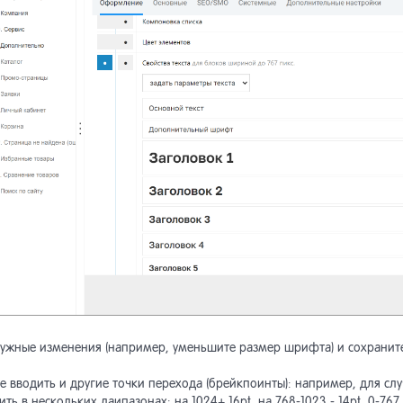
нужные изменения (например, уменьшите размер шрифта) и сохранит
е вводить и другие точки перехода (брейкпоинты): например, для сл
ть в нескольких даипазонах: на 1024+ 16pt, на 768-1023 - 14pt, 0-767