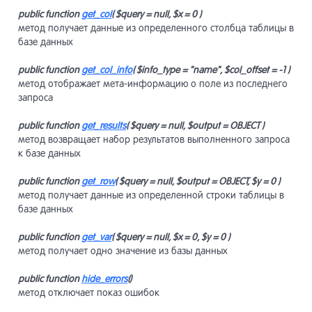
public function
get_col
( $query = null, $x = 0 )
Модули
13
метод получает данные из определенного столбца таблицы в
базе данных
Разработ
14
public function
get_col_info
( $info_type = "name", $col_offset = -1 )
метод отображает мета-информацию о поле из последнего
запроса
Системны
15
public function
get_results
( $query = null, $output = OBJECT )
метод возвращает набор результатов выполненного запроса
к базе данных
Списки
16
public function
get_row
( $query = null, $output = OBJECT, $y = 0 )
метод получает данные из определенной строки таблицы в
базе данных
Системны
17
public function
get_var
( $query = null, $x = 0, $y = 0 )
метод получает одно значение из базы данных
Система 
18
public function
hide_errors
()
метод отключает показ ошибок
Прочие и
19