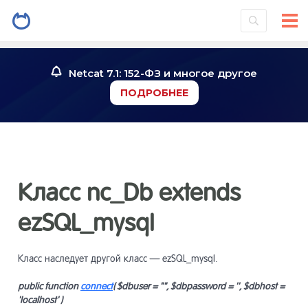
Введение
1
Netcat 7.1: 152-ФЗ и многое другое
ПОДРОБНЕЕ
Установк
2
системы
Знакомст
3
Класс nc_Db extends
Инструме
4
ezSQL_mysql
Работа со
5
Класс наследует другой класс — ezSQL_mysql.
public function
connect
( $dbuser = "", $dbpassword = '', $dbhost =
'localhost' )
Работа с
6