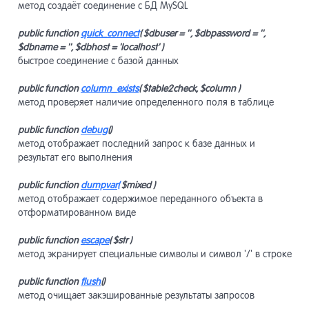
метод создаёт соединение с БД MySQL
public function
quick_connect
( $dbuser = '', $dbpassword = '',
Конструк
7
$dbname = '', $dbhost = 'localhost' )
страниц
быстрое соединение с базой данных
public function
column_exists
( $table2check, $column )
Пользова
8
метод проверяет наличие определенного поля в таблице
public function
debug
()
Макеты д
9
метод отображает последний запрос к базе данных и
результат его выполнения
public function
dumpvar(
$mixed )
Навигаци
10
метод отображает содержимое переданного объекта в
отформатированном виде
Компоне
11
public function
escape
( $str )
метод экранирует специальные символы и символ '/' в строке
Виджет-
12
public function
flush
()
метод очищает закэшированные результаты запросов