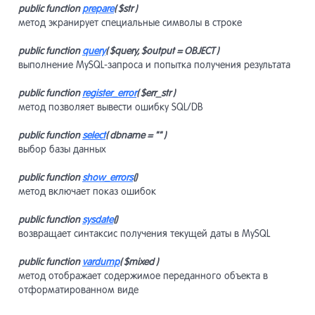
разработ
public function
prepare
( $str )
метод экранирует специальные символы в строке
Инструме
20
продвиже
public function
query
( $query, $output = OBJECT )
выполнение MySQL-запроса и попытка получения результата
Мобильны
21
public function
register_error
( $err_str )
сайты
метод позволяет вывести ошибку SQL/DB
Сайты Lo
public function
select
( dbname = "" )
22
Shortpage
выбор базы данных
public function
show_errors
()
Прочее
23
метод включает показ ошибок
public function
sysdate
()
возвращает синтаксис получения текущей даты в MySQL
API
24
public function
vardump
( $mixed )
метод отображает содержимое переданного объекта в
отформатированном виде