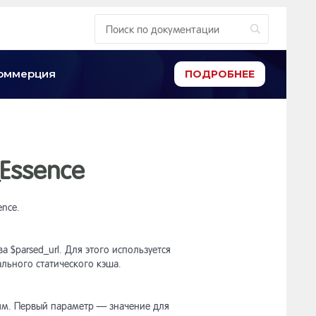
-коммерция
ПОДРОБНЕЕ
_Essence
ence.
 $parsed_url. Для этого используется
кального статического кэша.
ям. Первый параметр — значение для