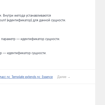
и. Внутри метода устанавливаются
_count [идентификатор] для данной сущности.
ый параметр — идентификатор сущности.
етр — идентификатор сущности.
ласс nc_Template extends nc_Essence
Далее →