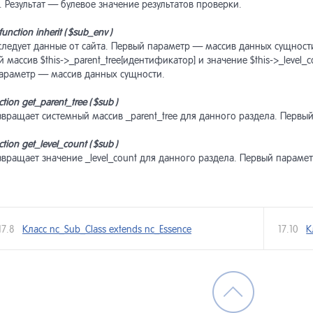
вила индексирования
писки пользователя
ные сообщения
нки
поненты товаров
 Результат — булевое значение результатов проверки.
function
inherit
( $
sub
_
env
)
тановка задачи
следует данные от сайта. Первый параметр — массив данных сущност
сок подписчиков
оризация по хэшу
дки
азы
еиндексирования в очередь
 массив $this->_parent_tree[идентификатор] и значение $this->_level
араметр — массив данных сущности.
еграция модуля в макеты
оризация через внешние
иоды получения писем
минутные скидки
олнительная информация
айна сайта
висы
ction
get
_
parent
_
tree
( $
sub
)
звращает системный массив _parent_tree для данного раздела. Перв
стая форма поиска
станты модуля
оризация через rutoken
оны
ction
get
_
level
_
count
( $
sub
)
звращает значение _level_count для данного раздела. Первый парам
ширенная форма поиска
уктура таблиц
зья-Враги
актирование заказов
од результатов поиска
норазовая рассылка
кции модуля и константы
тистика
17.8
Класс nc_Sub_Class extends nc_Essence
17.10
К
лизация списка подсказок
тистика рассылок
ный счет
поненты товаров
ширенные настройки
тройки модуля
инистративная часть модуля
ианты товаров