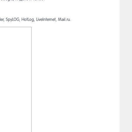
SpyLOG, HotLog, LiveInternet, Mail.ru.