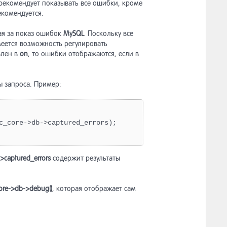
 рекомендует показывать все ошибки, кроме
екомендуется.
ая за показ ошибок
MySQL
. Поскольку все
меется возможность регулировать
влен в
on
, то ошибки отображаются, если в
ы запроса. Пример:
c_core->db->captured_errors);
>captured_errors
содержит результаты
ore->db->debug()
, которая отображает сам