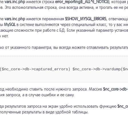
ле
vars.inc.php
имеется строка
error_reporting(E_ALL^E_NOTICE)
, которая
йдер
ожение блока
асти HTML-страниц
писка пользователя
становление пароля
собы доставки
тройка шаблонов писем
вертер в «Интернет-магазин»
ные аудита
вертер из старых версий
пинг полей
в. Это вспомогательная строка, она всегда активна, и трогать ее не р
ректировочные счета, доплата
екс SmartCaptcha
озврат
ле
vars.inc.php
имеется переменная
$SHOW_MYSQL_ERRORS
, отвечающ
бражение списка
птация к ширине
екты и трансформация
асти поиска на сайте
писка на объект
собы оплаты
дки
станты модуля
станты модуля
нал отправок
сы
MySQL
в системе выполняются через специальный класс, то у вас и
ьзователей на сайте
авление новой платежной
кающие сложности при работе с БД. Если указанный параметр устано
темы
 нет.
ексирование по расписанию,
бражение пользователей
рмление объектов в списке
уск индексирования в
понент «Список подписок»
тройка шаблонов писем
тистика
ользование Memcached
авление новой CRM
сутствующих на сайте
овом режиме
о от указанного параметра, вы всегда можете отлавливать результат
вила индексирования
писки пользователя
ные сообщения
нки
поненты товаров
($nc_core->db->captured_errors) $nc_core->db->vardump($n
тановка задачи
сок подписчиков
оризация по хэшу
дки
азы
еиндексирования в очередь
од необходимо ставить после нужного запроса. Массив
$nc_core->db-
еграция модуля в макеты
оризация через внешние
иоды получения писем
минутные скидки
олнительная информация
я запроса, а в случае ошибки и ее саму.
айна сайта
висы
да результатов запроса на экран удобно использовать функцию
$nc_c
стая форма поиска
станты модуля
оризация через rutoken
оны
полученные результаты в виде удобной таблицы.