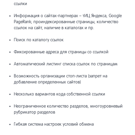
ссылки
Модули
13
Информация о сайтах-партнерах – тИЦ Яндекса, Google
PageRank; проиндексированные страницы, количество
ссылок на сайт, наличие в каталогах и пр.
Разработ
14
Поиск по каталогу ссылок
Системны
15
Фиксированные адреса для страницы со ссылкой
Автоматический листинг списка ссылок по страницам
Списки
16
Возможность организации стоп-листа (запрет на
добавление определенных сайтов)
Системны
17
Несколько вариантов кода собственной ссылки
Неограниченное количество разделов, многоуровневый
рубрикатор разделов
Система 
18
Гибкая система настроек условий обмена
Прочие и
19