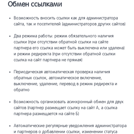
Обмен ссылками
Конструк
7
Возможность вносить ссылки как для администратора
страниц
сайта, так и посетителей (администраторов других сайтов)
Два режима работы: режим обязательного наличия
Пользова
8
ссылки (при отсутствии обратной ссылки на сайте
партнера его ссылка может быть выключена или удалена)
и режим редиректа (при отсутствии обратной ссылки
Макеты д
ссылка на сайт партнера не прямая)
9
Периодическая автоматическая проверка наличия
обратных ссылок, автоматическое включение,
Навигаци
10
выключение, удаление, перевод в режим редиректа и
обратно
Компоне
11
Возможность организовать асинхронный обмен для двух
сайтов (партнер размещает ссылку на сайт А, а ссылка
партнера размещается на сайте Б)
Виджет-
12
Автоматические регулярные уведомления администратора
и партнеров о добавлении ссылки, изменении статуса