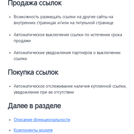
разработ
Продажа ссылок
Инструме
20
Возможность размещать ссылки на другие сайты на
продвиже
внутренних страницах и/или на титульной странице
Автоматическое выключение ссылки по истечении срока
Мобильны
21
продажи
сайты
Автоматические уведомления партнеров о выключении
Сайты Lo
22
ссылки
Shortpage
Покупка ссылок
Прочее
23
Автоматическое отслеживание наличия купленной ссылки,
уведомление при ее отсутствии
API
24
Далее в разделе
Описание функциональности
Компоненты модуля