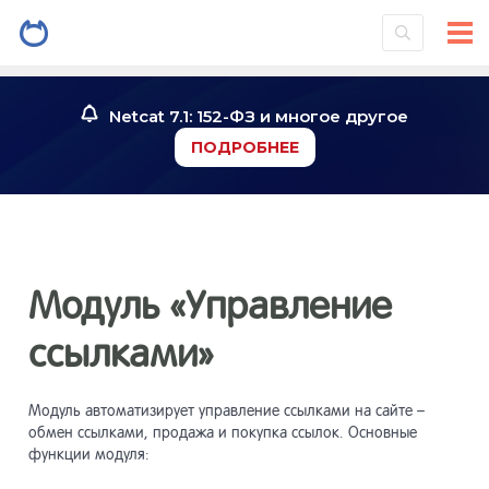
Введение
1
Netcat 7.1: 152-ФЗ и многое другое
ПОДРОБНЕЕ
Установк
2
системы
Знакомст
3
Модуль «Управление
Инструме
4
ссылками»
Работа со
5
Модуль автоматизирует управление ссылками на сайте –
обмен ссылками, продажа и покупка ссылок. Основные
функции модуля:
Работа с
6