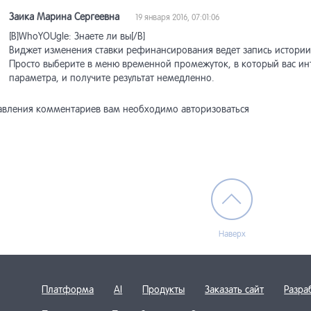
Заика Марина Сергеевна
19 января 2016, 07:01:06
[B]WhoYOUgle: Знаете ли вы[/B]
Виджет изменения ставки рефинансирования ведет запись истории 
Просто выберите в меню временной промежуток, в который вас инт
параметра, и получите результат немедленно.
авления комментариев вам необходимо авторизоваться
Наверх
Платформа
AI
Продукты
Заказать сайт
Разра