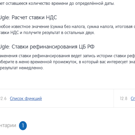
ет оставшееся количество времени до определённой даты.
хив] Интернет-магазин <5.3
gle: Расчет ставки НДС
хив] Обмен данными (до
юбое известное значение (сумма без налога, сумма налога, итоговая 
ии Netcat 5.9)
тавки НДС и получите результат в остальных двух.
хив] Виджеты интернет-
азина
gle: Ставки рефинансирования ЦБ РФ
зменения ставки рефинансирования ведет запись истории ставки рефи
ыберите в меню временной промежуток, в который вас интересует зна
 результат немедленно.
12.6
Список функций
12.8
С
нтарии
1