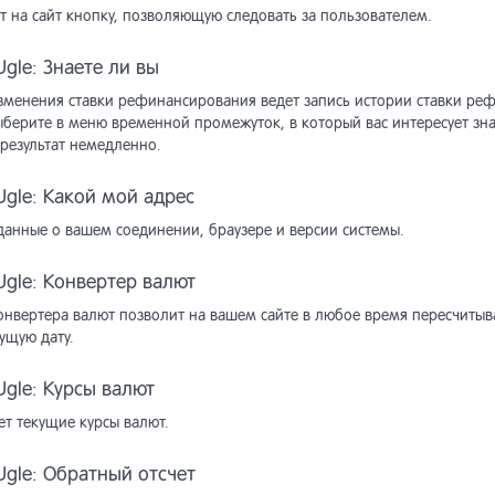
т на сайт кнопку, позволяющую следовать за пользователем.
лизаторы текста
аз
gle: Знаете ли вы
зменения ставки рефинансирования ведет запись истории ставки рефи
ен данными (Netcat 5.9 и
ректировщики запросов
ыберите в меню временной промежуток, в который вас интересует зна
рше)
 результат немедленно.
ключение других поисковых
порт товаров в маркетплейсы
тем
gle: Какой мой адрес
данные о вашем соединении, браузере и версии системы.
рузка в Яндекс.Маркет в
ение проблем с поиском
мате YML
gle: Конвертер валют
ение проблем с
онвертера валют позволит на вашем сайте в любое время пересчитыв
ссы расчёта доставки
ексированием
ущую дату.
авочник API
авочник API
gle: Курсы валют
ет текущие курсы валют.
хив] Переход c версии 5.2 на
gle: Обратный отсчет