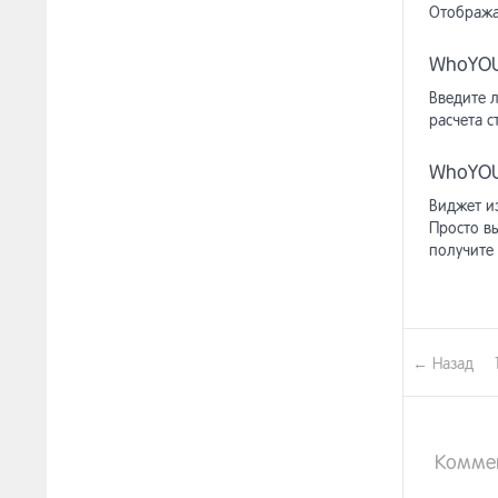
Отобража
[ар
13.8.28
WhoYOU
[ар
13.8.29
Введите л
верс
расчета с
[ар
13.8.30
маг
WhoYOU
Виджет и
Просто в
получите
← Назад
Комме