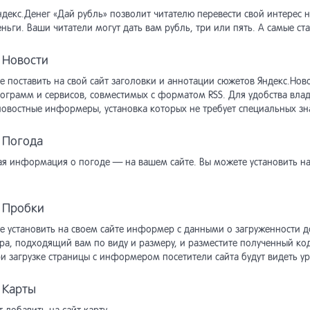
декс.Денег «Дай рубль» позволит читателю перевести свой интерес н
йдер
ожение блока
асти HTML-страниц
писка пользователя
становление пароля
собы доставки
тройка шаблонов писем
вертер в «Интернет-магазин»
ные аудита
вертер из старых версий
пинг полей
ректировочные счета, доплата
еньги. Ваши читатели могут дать вам рубль, три или пять. А самые 
екс SmartCaptcha
озврат
бражение списка
птация к ширине
екты и трансформация
асти поиска на сайте
писка на объект
собы оплаты
дки
станты модуля
станты модуля
нал отправок
 Новости
ьзователей на сайте
авление новой платежной
темы
е поставить на свой сайт заголовки и аннотации сюжетов Яндекс.Нов
ексирование по расписанию,
бражение пользователей
ограмм и сервисов, совместимых с форматом RSS. Для удобства вла
рмление объектов в списке
уск индексирования в
понент «Список подписок»
тройка шаблонов писем
тистика
ользование Memcached
авление новой CRM
сутствующих на сайте
новостные информеры, установка которых не требует специальных зн
овом режиме
 Погода
вила индексирования
писки пользователя
ные сообщения
нки
поненты товаров
ая информация о погоде — на вашем сайте. Вы можете установить н
тановка задачи
сок подписчиков
оризация по хэшу
дки
азы
еиндексирования в очередь
: Пробки
еграция модуля в макеты
оризация через внешние
иоды получения писем
минутные скидки
олнительная информация
е установить на своем сайте информер с данными о загруженности д
айна сайта
висы
а, подходящий вам по виду и размеру, и разместите полученный код 
ри загрузке страницы с информером посетители сайта будут видеть у
стая форма поиска
станты модуля
оризация через rutoken
оны
 Карты