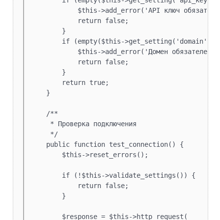
        if (empty($this->get_setting('api_key')))
            $this->add_error('API ключ обязателен
            return false;

        }

        if (empty($this->get_setting('domain'))) 
            $this->add_error('Домен обязателен');
            return false;

        }

        return true;

    }

    /**

     * Проверка подключения

     */

    public function test_connection() {

        $this->reset_errors();

        if (!$this->validate_settings()) {

            return false;

        }

        $response = $this->http_request(
