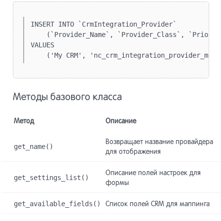
INSERT INTO `CrmIntegration_Provider`

    (`Provider_Name`, `Provider_Class`, `Priority
VALUES

    ('My CRM', 'nc_crm_integration_provider_mycr
Методы базового класса
Метод
Описание
Возвращает название провайдера
get_name()
для отображения
Описание полей настроек для
get_settings_list()
формы
get_available_fields()
Список полей CRM для маппинга