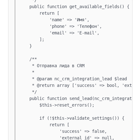
     */

Класс n
17.18
    public function get_available_fields() {

nc_Sys
        return [

Модуль
13.19
            'name' => 'Имя',

Класс 
17.19
            'phone' => 'Телефон',

nc_Sys
            'email' => 'E-mail',

        ];

Модуль
13.20
    }

Справо
17.20
    /**

Модуль
13.21
     * Отправка лида в CRM

     *

     * @param nc_crm_integration_lead $lead

Модуль
13.22
     * @return array ['success' => bool, 'extern
лендин
     */

    public function send_lead(nc_crm_integration_
Модуль
13.23
        $this->reset_errors();

сообщ
        if (!$this->validate_settings()) {

Модуль
13.24
            return [

CRM»
                'success' => false,

                'external_id' => null,
