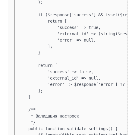
        );

        if ($response['success'] && isset($respo
            return [

                'success' => true,

                'external_id' => (string)$respon
                'error' => null,

            ];

        }

        return [

            'success' => false,

            'external_id' => null,

            'error' => $response['error'] ?? 'Unk
        ];

    }

    /**

     * Валидация настроек

     */

    public function validate_settings() {
