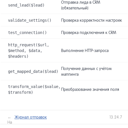
Отправка лида в CRM
send_lead($lead)
(обязательный)
validate_settings()
Проверка корректности настроек
test_connection()
Проверка подключения к CRM
http_request($url,
$method, $data,
Выполнение HTTP-запроса
$headers)
Получение данных с учётом
get_mapped_data($lead)
маппинга
transform_value($value,
Преобразование значения поля
$transform)
←
Журнал отправок
13.24.7
Назад