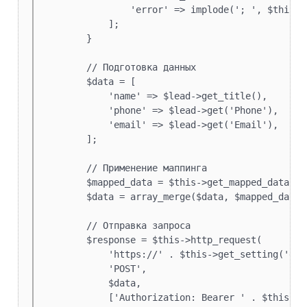
                'error' => implode('; ', $this->g
Модуль
13.25
            ];

скрипт
        }

Модуль
13.26
        // Подготовка данных

        $data = [

            'name' => $lead->get_title(),

            'phone' => $lead->get('Phone'),

            'email' => $lead->get('Email'),

        ];

        // Применение маппинга

        $mapped_data = $this->get_mapped_data($le
        $data = array_merge($data, $mapped_data);
        // Отправка запроса

        $response = $this->http_request(

            'https://' . $this->get_setting('dom
            'POST',

            $data,

            ['Authorization: Bearer ' . $this->g