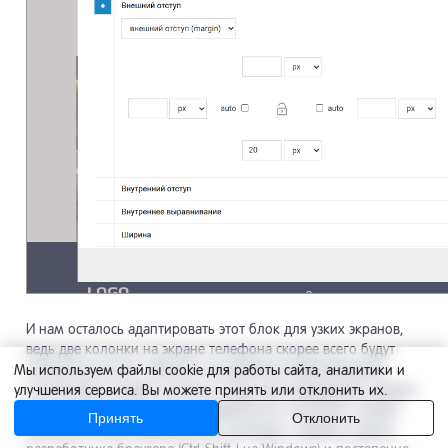
И нам осталось адаптировать этот блок для узких экранов,
ведь две колонки на экране телефона скорее всего будут
смотреться плохо. Обычно это делается перестроением
Мы используем файлы cookie для работы сайта, аналитики и
компоновки из двух колонок в одну при разрешении экрана
улучшения сервиса. Вы можете принять или отклонить их.
или ширине блока ниже определенного значения. Самый
Принять
Отклонить
простой способ подобрать это значение - вызвать панель