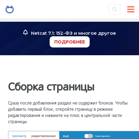
Введение
1
Netcat 7.1: 152-ФЗ и многое другое
ПОДРОБНЕЕ
Установк
2
системы
Знакомст
3
Сборка страницы
Инструме
4
Сразу после добавления раздел не содержит блоков. Чтобы
добавить первый блок, откройте страницу в режиме
Работа со
редактирования и нажмите на плюс в центральной части
5
страницы.
Работа с
6