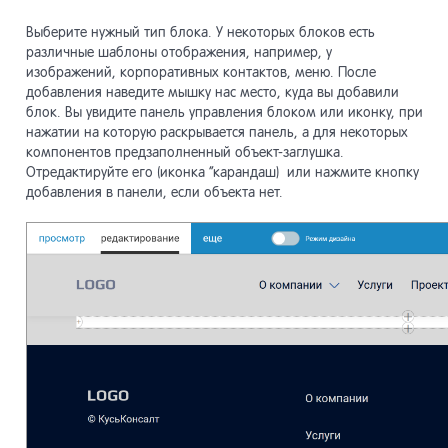
разработ
Выберите нужный тип блока. У некоторых блоков есть
различные шаблоны отображения, например, у
Инструме
20
продвиже
изображений, корпоративных контактов, меню. После
добавления наведите мышку нас место, куда вы добавили
блок. Вы увидите панель управления блоком или иконку, при
Мобильны
21
нажатии на которую раскрывается панель, а для некоторых
сайты
компонентов предзаполненный объект-заглушка.
Отредактируйте его (иконка “карандаш) или нажмите кнопку
Сайты Lo
добавления в панели, если объекта нет.
22
Shortpage
Прочее
23
API
24