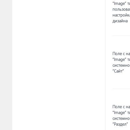
“Image” т
[ар
13.8.28
пользова
настройк
дизайна
[ар
13.8.29
верс
[ар
13.8.30
маг
Поле с н
“Image” т
системно
“Сайт”
Поле с н
“Image” т
системно
“Раздел”