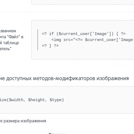
азванием
<? if ($current_user['Image']) { ?>

ипа “Файл” в
    <img src="<?= $current_user['Image'
й таблице
<? } ?>
атель”
ие доступных методов-модификаторов изображения
ize($width, $height, $type)
е размера изображения.