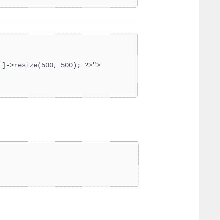
]->resize(500, 500); ?>">
