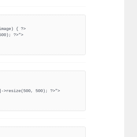
mage) { ?>

00); ?>">

->resize(500, 500); ?>">
