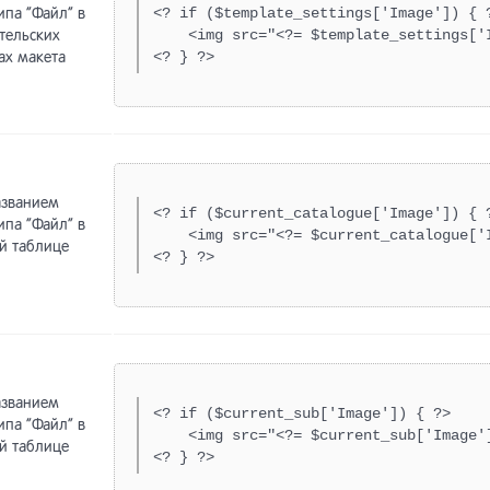
ипа “Файл” в
<? if ($template_settings['Image']) { ?
хив] Интернет-магазин <5.3
тельских
    <img src="<?= $template_settings['I
ах макета
<? } ?>
хив] Обмен данными (до
ии Netcat 5.9)
хив] Виджеты интернет-
азина
азванием
<? if ($current_catalogue['Image']) { ?
ипа “Файл” в
    <img src="<?= $current_catalogue['I
й таблице
<? } ?>
азванием
<? if ($current_sub['Image']) { ?>

ипа “Файл” в
    <img src="<?= $current_sub['Image']
й таблице
<? } ?>