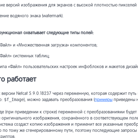
ние версий изображения для экранов с высокой плотностью пикселей
йдер
ожение блока
асти HTML-страниц
писка пользователя
становление пароля
собы доставки
тройка шаблонов писем
вертер в «Интернет-магазин»
ные аудита
вертер из старых версий
пинг полей
ректировочные счета, доплата
екс SmartCaptcha
ние водяного знака (watermark).
озврат
бражение списка
птация к ширине
екты и трансформация
асти поиска на сайте
писка на объект
собы оплаты
дки
станты модуля
станты модуля
нал отправок
ьзователей на сайте
авление новой платежной
ункционал охватывает следующие типы полей:
темы
ексирование по расписанию,
бражение пользователей
рмление объектов в списке
уск индексирования в
понент «Список подписок»
тройка шаблонов писем
тистика
ользование Memcached
авление новой CRM
«Файл» и «Множественная загрузка» компонентов;
сутствующих на сайте
овом режиме
«Файл» системных таблиц;
вила индексирования
писки пользователя
ные сообщения
нки
поненты товаров
типа «Файл» пользовательских настроек инфоблоков и макетов дизай
то работает
тановка задачи
сок подписчиков
оризация по хэшу
дки
азы
еиндексирования в очередь
 версии Netcat 5.9.0.18237 через переменную, которая содержит пут
еграция модуля в макеты
оризация через внешние
р:
$f_Image
), можно задавать преобразования (
примеры
приведены н
иоды получения писем
минутные скидки
олнительная информация
айна сайта
висы
де (при приведении к строке) переменной с преобразованиями будет
е оригинального изображения, сохранённого в соответствующем поле
стая форма поиска
станты модуля
оризация через rutoken
оны
система создаст копию изображения и применит все указанные преоб
о по тому же сгенерированному пути, поэтому последующие запросы 
криптов.