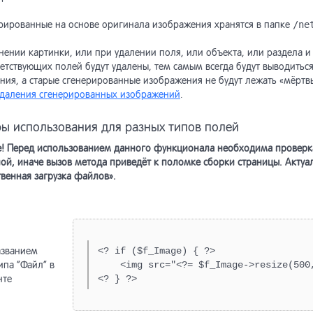
ширенная форма поиска
уктура таблиц
зья-Враги
актирование заказов
ерированные на основе оригинала изображения хранятся в папке
/ne
од результатов поиска
норазовая рассылка
кции модуля и константы
тистика
ении картинки, или при удалении поля, или объекта, или раздела и 
ветствующих полей будут удалены, тем самым всегда будут выводитьс
ния, а старые сгенерированные изображения не будут лежать «мёртв
лизация списка подсказок
тистика рассылок
ный счет
поненты товаров
удаления сгенерированных изображений
.
ы использования для разных типов полей
ширенные настройки
тройки модуля
инистративная часть модуля
ианты товаров
! Перед использованием данного функционала необходима проверка
ой, иначе вызов метода приведёт к поломке сборки страницы. Актуа
тупы на рассылку и
работка расширений модуля
ссы и функции модуля
лекции объектов
венная загрузка файлов».
начение прав
ор архитектуры модуля
еграция с модулем «Форум»
авочник API
ьтр товаров
аботчики документов
местимость с предыдущими
азванием
<? if ($f_Image) { ?>

ски товаров
личных типов
сиями
ипа “Файл” в
    <img src="<?= $f_Image->resize(500,
нте
<? } ?>
стовые фильтры
ссы модуля
зина