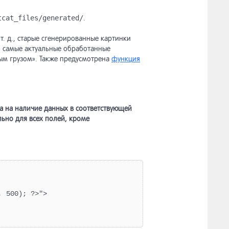
tcat_files/generated/
.
т. д., старые сгенерированные картинки
я самые актуальные обработанные
ым грузом». Также предусмотрена
функция
 на наличие данных в соответствующей
льно для всех полей, кроме
 500); ?>">
