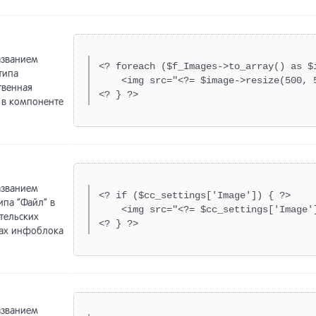
лизаторы текста
аз
азванием
ен данными (Netcat 5.9 и
<? foreach ($f_Images->to_array() as $i
ректировщики запросов
типа
рше)
    <img src="<?= $image->resize(500, 5
твенная
<? } ?>
” в компоненте
ключение других поисковых
порт товаров в маркетплейсы
тем
рузка в Яндекс.Маркет в
ение проблем с поиском
мате YML
азванием
ение проблем с
<? if ($cc_settings['Image']) { ?>

ссы расчёта доставки
ипа “Файл” в
ексированием
    <img src="<?= $cc_settings['Image']
тельских
<? } ?>
ах инфоблока
авочник API
авочник API
хив] Переход c версии 5.2 на
азванием