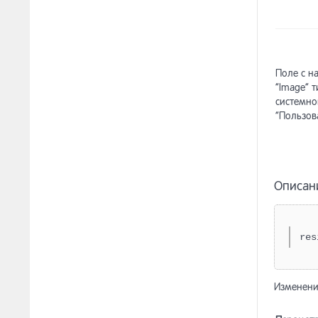
Поле с н
“Image” т
системно
“Пользов
Описан
res
Изменени