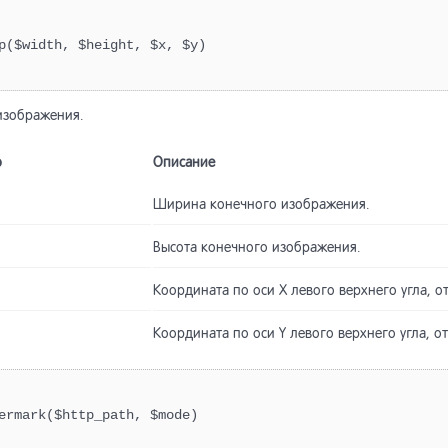
p($width, $height, $x, $y)
изображения.
р
Описание
Ширина конечного изображения.
Высота конечного изображения.
Координата по оси X левого верхнего угла, о
Координата по оси Y левого верхнего угла, о
ermark($http_path, $mode)