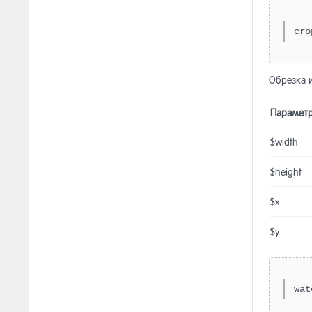
cro
Обрезка 
Парамет
$width
$height
$x
$y
wat