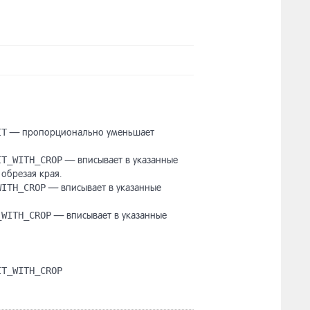
IT
— пропорционально уменьшает
IT_WITH_CROP
— вписывает в указанные
обрезая края.
WITH_CROP
— вписывает в указанные
_WITH_CROP
— вписывает в указанные
IT_WITH_CROP