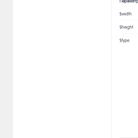
Парамет
$width
$height
$type